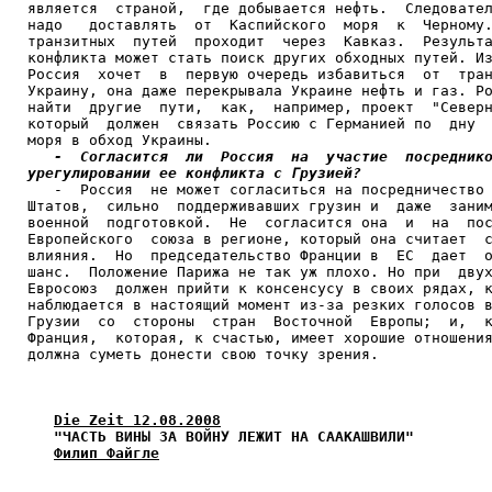
является  страной,  где добывается нефть.  Следовател
надо   доставлять  от  Каспийского  моря  к  Черному.
транзитных  путей  проходит  через  Кавказ.  Результа
конфликта может стать поиск других обходных путей. Из
Россия  хочет  в  первую очередь избавиться  от  тран
Украину, она даже перекрывала Украине нефть и газ. Ро
найти  другие  пути,  как,  например, проект  "Северн
который  должен  связать Россию с Германией по  дну  
моря в обход Украины.

-  Согласится  ли  Россия  на  участие  посреднико
урегулировании ее конфликта с Грузией?

   -  Россия  не может согласиться на посредничество 
Штатов,  сильно  поддерживавших грузин и  даже  заним
военной  подготовкой.  Не  согласится она  и  на  пос
Европейского  союза в регионе, который она считает  с
влияния.  Но  председательство Франции в  ЕС  дает  о
шанс.  Положение Парижа не так уж плохо. Но при  двух
Евросоюз  должен прийти к консенсусу в своих рядах, к
наблюдается в настоящий момент из-за резких голосов в
Грузии  со  стороны  стран  Восточной  Европы;  и,  к
Франция,  которая, к счастью, имеет хорошие отношения
должна суметь донести свою точку зрения.

Die Zeit 12.08.2008
"ЧАСТЬ ВИНЫ ЗА ВОЙНУ ЛЕЖИТ НА СААКАШВИЛИ"
Филип Файгле