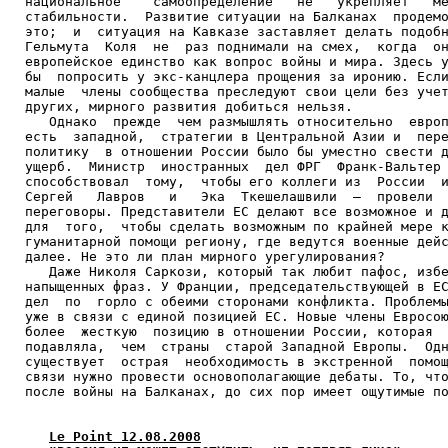
национальное    самоопределение   не   укрепляет   ме
стабильности.  Развитие ситуации на Балканах  продемо
это;  и  ситуация на Кавказе заставляет делать подобн
Гельмута  Коля  не  раз поднимали на смех,  когда  он
европейское единство как вопрос войны и мира. Здесь у
бы  попросить у экс-канцлера прощения за иронию. Если
малые  члены сообщества преследуют свои цели без учет
других, мирного развития добиться нельзя.

   Однако  прежде  чем размышлять относительно  европ
есть  западной,  стратегии в Центральной Азии и  пере
политику  в отношении России было бы уместно свести д
ущерб.  Министр  иностранных  дел ФРГ  Франк-Вальтер 
способствовал  тому,  чтобы его коллеги из  России  и
Сергей   Лавров   и   Эка  Ткешелашвили  –  провели  
переговоры. Представители ЕС делают все возможное и д
для  того,  чтобы сделать возможным по крайней мере к
гуманитарной помощи региону, где ведутся военные дейс
далее. Не это ли план мирного урегулирования?

   Даже Николя Саркози, который так любит пафос, избе
напыщенных фраз. У Франции, председательствующей в ЕС
дел  по  горло с обеими сторонами конфликта. Проблемы
уже в связи с единой позицией ЕС. Новые члены Евросою
более  жесткую  позицию в отношении России, которая  
подавляла,  чем  страны  старой Западной Европы.  Одн
существует  острая  необходимость в экстренной  помощ
связи нужно провести основополагающие дебаты. То, что
после войны на Балканах, до сих пор имеет ощутимые по
Le Point 12.08.2008