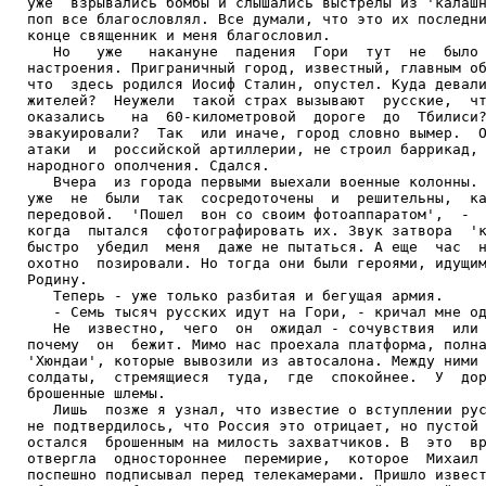
уже  взрывались бомбы и слышались выстрелы из 'калашн
поп все благословлял. Все думали, что это их последни
конце священник и меня благословил.

   Но   уже   накануне  падения  Гори  тут  не  было 
настроения. Приграничный город, известный, главным об
что  здесь родился Иосиф Сталин, опустел. Куда девали
жителей?  Неужели  такой страх вызывают  русские,  чт
оказались   на  60-километровой  дороге  до  Тбилиси?
эвакуировали?  Так  или иначе, город словно вымер.  О
атаки  и  российской артиллерии, не строил баррикад, 
народного ополчения. Сдался.

   Вчера  из города первыми выехали военные колонны. 
уже  не  были  так  сосредоточены  и  решительны,  ка
передовой.  'Пошел  вон со своим фотоаппаратом',  -  
когда  пытался  сфотографировать их. Звук затвора  'к
быстро  убедил  меня  даже не пытаться. А еще  час  н
охотно  позировали. Но тогда они были героями, идущим
Родину.

   Теперь - уже только разбитая и бегущая армия.

   - Семь тысяч русских идут на Гори, - кричал мне од
   Не  известно,  чего  он  ожидал - сочувствия  или 
почему  он  бежит. Мимо нас проехала платформа, полна
'Хюндаи', которые вывозили из автосалона. Между ними 
солдаты,  стремящиеся  туда,  где  спокойнее.  У  дор
брошенные шлемы.

   Лишь  позже я узнал, что известие о вступлении рус
не подтвердилось, что Россия это отрицает, но пустой 
остался  брошенным на милость захватчиков. В  это  вр
отвергла  одностороннее  перемирие,  которое  Михаил 
поспешно подписывал перед телекамерами. Пришло извест