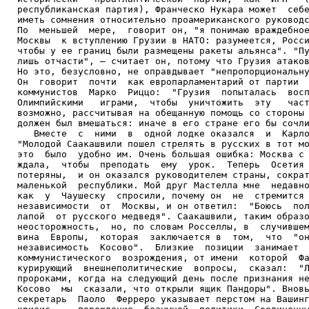
республиканская партия), Франческо Нукара может  себе
иметь сомнения относительно проамериканского руководс
По  меньшей  мере,  говорит он, "я понимаю враждебное
Москвы  к вступлению Грузии в НАТО: разумеется, Росси
чтобы у ее границ были размещены ракеты альянса". "Пу
лишь отчасти", – считает он, потому что Грузия атаков
Но это, безусловно, не оправдывает "непропорциональну
Он  говорит  почти  как европарламентарий от партии  
коммунистов  Марко  Риццо:  "Грузия  попыталась  восп
Олимпийскими   играми,  чтобы  уничтожить  эту   част
возможно, рассчитывая на обещанную помощь со стороны 
должен был вмешаться: иначе в его стране его бы сочли
   Вместе  с  ними  в  одной лодке оказался  и  Карло
"Молодой Саакашвили пошел стрелять в русских в тот мо
это  было  удобно им. Очень большая ошибка: Москва с 
ждала,  чтобы  преподать  ему  урок.  Теперь  Осетия 
потеряны,  и он оказался руководителем страны, сократ
маленькой  республики. Мой друг Мастелла мне  недавно
как  у  Чаушеску  спросили, почему он  не  стремится 
независимости  от  Москвы, и он ответил:  "Боюсь  пол
лапой  от русского медведя". Саакашвили, таким образо
неосторожность,  но, по словам Росселлы, в  случившем
вина  Европы,  которая  заключается в  том,  что  "он
независимость  Косово".  Близкие  позиции  занимает  
коммунистического  возрождения, от имени  которой  Фа
курирующий  внешнеполитические  вопросы,  сказал:  "Л
пророками, когда на следующий день после признания не
Косово  мы  сказали, что открыли ящик Пандоры". Вновь
секретарь  Паоло  Ферреро указывает перстом на Вашинг