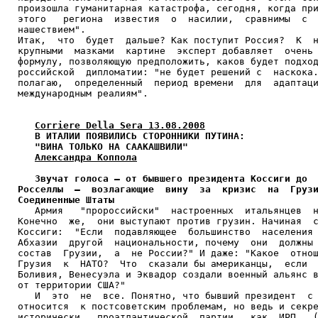
произошла гуманитарная катастрофа, сегодня, когда при
этого   региона  известия  о  насилии,  сравнимы  с  
нашествием".

Итак,  что  будет  дальше? Как поступит Россия?  К  н
крупными  мазками  картине  эксперт добавляет  очень 
формулу, позволяющую предположить, каков будет подход
российской  дипломатии: "не будет решений с  наскока.
полагаю,  определенный  период времени  для  адаптаци
международным реалиям".

Corriere Della Sera 13.08.2008
В ИТАЛИИ ПОЯВИЛИСЬ СТОРОННИКИ ПУТИНА:

   "ВИНА ТОЛЬКО НА СААКАШВИЛИ"
Александра Коппола
Звучат голоса – от бывшего президента Коссиги до  
Росселлы  –  возлагающие  вину  за  кризис  на  Грузи
Соединенные Штаты

   Армия   "пророссийски"  настроенных  итальянцев  н
Конечно  же,  они выступают против грузин. Начиная  c
Коссиги:  "Если  подавляющее  большинство  населения 
Абхазии  другой  национальности, почему  они  должны 
состав  Грузии,  а  не России?" И даже: "Какое  отнош
Грузия  к  НАТО?  Что  сказали бы американцы,  если  
Боливия, Венесуэла и Эквадор создали военный альянс в
от территории США?"

   И  это  не  все. Понятно, что бывший президент  с 
относится  к постсоветским проблемам, но ведь и секре
исторически   проатлантической  партии,  как  ИРП   (