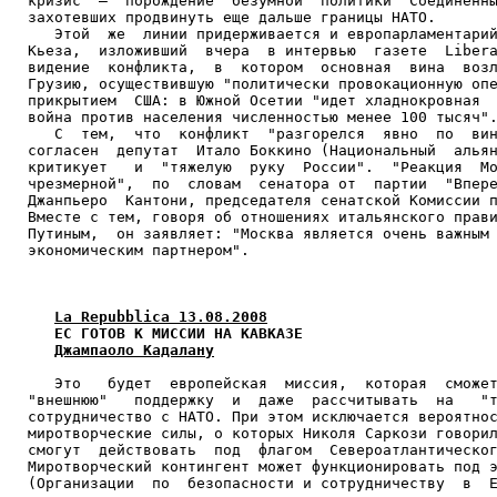
кризис  –  порождение  безумной  политики  Соединенны
захотевших продвинуть еще дальше границы НАТО.

   Этой  же  линии придерживается и европарламентарий
Кьеза,  изложивший  вчера  в интервью  газете  Libera
видение  конфликта,  в  котором  основная  вина  возл
Грузию, осуществившую "политически провокационную опе
прикрытием  США: в Южной Осетии "идет хладнокровная  
война против населения численностью менее 100 тысяч".
   С  тем,  что  конфликт  "разгорелся  явно  по  вин
согласен  депутат  Итало Боккино (Национальный  альян
критикует   и  "тяжелую  руку  России".  "Реакция  Мо
чрезмерной",  по  словам  сенатора от  партии  "Впере
Джанпьеро  Кантони, председателя сенатской Комиссии п
Вместе с тем, говоря об отношениях итальянского прави
Путиным,  он заявляет: "Москва является очень важным 
экономическим партнером".

La Repubblica 13.08.2008
ЕС ГОТОВ К МИССИИ НА КАВКАЗЕ
Джампаоло Кадалану
   Это   будет  европейская  миссия,  которая  сможет
"внешнюю"   поддержку  и  даже  рассчитывать  на   "т
сотрудничество с НАТО. При этом исключается вероятнос
миротворческие силы, о которых Николя Саркози говорил
смогут  действовать  под  флагом  Североатлантическог
Миротворческий контингент может функционировать под э
(Организации  по  безопасности и сотрудничеству  в  Е