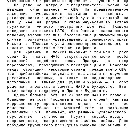
уточненные им "проблемы со временем и трудности в под
   На  деле  же  встречу  с представителем России  за
ведущая   сила  альянса  –  США.  На  предварительное
заседание   американская  делегация   не   явилась.  
договоренности с администрацией Буша и со ссылкой  на
дел  у  нее  на  родине  о своем неучастии во  встреч
грузинский   министр  иностранных  дел  Эка   Ткешела
заседания  же совета НАТО – без России – назначенного
половину вчерашнего дня, брюссельские дипломаты ожида
случае  политически уравновешенного совместного призы
Москвы  и  Тбилиси к установлению продолжительного  п
поискам политического решения конфликта.

   Для  критики  и  поиска виновных с той или с  друг
среди  27  членов  НАТО  отсутствует согласие,  необх
заявлений    подобного   рода.   Правда,   на    пред
переговорах,  проходивших в последние дни в  Брюсселе
между  столицами, некоторые страны, прежде всего США,
три  прибалтийских государства настаивали на осуждени
российских   военных,  а  также  на  подтверждении   
вступления  в  альянс для Грузии и Украины –  в  соот
решением  апрельского саммита НАТО в Бухаресте.  Эти 
также находят поддержку в Праге и Будапеште.

   Однако большая часть из 27 членов НАТО во главе с 
Францией  не хотят "подливать масло в огонь", как зая
корреспонденту  представитель  одного  из  этих   гос
Брюсселе.   Сейчас,  по  меньшей  мере  за  закрытыми
дипломаты  НАТО  признают, что решение Бухарестского 
перспективе    вступления   Грузии   способствовало  
напряженности,  следствием чего явилась  война.  Данн
побудило грузинского президента Михаила Саакашвили к 