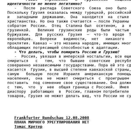
идентичности не менее легитимно?

   -   После  распада  Советского  Союза  оно  было  
Поскольку Грузия оказалась между турецкой, российской
и   западными  державами.  Она  находится  на  стыке 
христианства. Но она также считается – после Украины 
собратом  России.  Отец  Сталина был  осетином,  а  е
грузинкой.   Великие  грузинские  роды  были  частью 
буржуазии.  Для  русских  Грузия  –  что-то  вроде  Т
европейцев.   Вопреки   видимости,  нет   никакого   
проклятия. Кавказ – это мозаика народов, имеющих мног
обладающих потрясающей способностью к адаптации.

- Что делать, чтобы помирить Россию и Грузию?
   -  Россия, увязшая в имперской ностальгии, все еще
смириться   с   тем,  что  бывшие  советские  республ
совершенно независимыми государствами. Пора ей это сд
касается  Грузии, в высшей степени кавказской страны,
самую   большую  после  Израиля  американскую  помощь
населения,  она  не  может  смириться  с  проигрышем 
поставить  под сомнение свое существование. Она должн
с  тем,  что  у  нее  общая граница с Россией.  Имея 
диаспору  работающих  в  России, главном потребителе 
товаров, Грузия не может делать вид, что России не су
Frankfurter Rundschau 12.08.2008
ПЛАНА МИРНОГО УРЕГУЛИРОВАНИЯ НЕТ
Томас Кретер