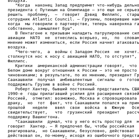
воздуха.

   "Когда  наконец Запад предпримет что-нибудь дельно
президента с Путиным на Олимпиаде – это еще не серьез
решить  проблему,  –  говорит  Дэвид  Филлипс,  старш
сотрудник Atlantic Council. – Грузины, поверившие нам
когда  мы говорили о партнерстве, теперь наверняка га
собственно, замышляет Буш".

   В Пентагоне к призывам наладить патрулирование сил
авиации  НАТО  не  отнеслись всерьез, но,  по  словам
мнение может измениться, если Россия начнет атаковать
воздуха.

   "Чего-чего,  а  войны с Западом Россия  не  хочет.
столкнутся нос к носу с авиацией НАТО, то отступят", 
Филлипс.

   Критики  американской администрации говорят,  что 
Белом доме вокруг отношения к России – это не просто 
чиновниками; в результате, по их мнению, президент Гр
Саакашвили  получал  амбивалентные  сигналы  о  готов
поддержать Грузию в войне с Россией.

   Роберт Хантер, бывший постоянный представитель США
1990-е  годы прилагавший усилия для расширения связей
Россией,  отметил: возможно, Москва и спровоцировала 
драку,  но  тот  факт, что Саакашвили попался на прим
прошлой   неделе   ввел  свои  войска  в  Южную   Осе
свидетельствует,   что  грузинский  президент   рассч
поддержку Вашингтона.

   "Саакашвили  думал, что у него есть простор для  м
говорит  Хантер. – Я предпочел бы, чтобы российская  
реагировала,  но Саакашвили, безусловно, действовал  
действовал он, по-моему, исходя из ошибочного предста