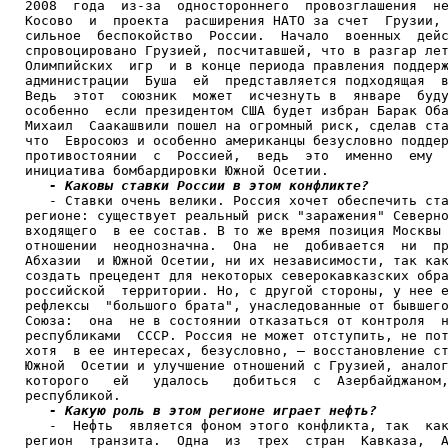
2008  года  из-за  одностороннего  провозглашения  не
Косово  и  проекта  расширения НАТО за счет  Грузии, 
сильное  беспокойство  России.  Начало  военных  дейс
спровоцировано Грузией, посчитавшей, что в разгар лет
Олимпийских  игр  и в конце периода правления поддерж
администрации  Буша  ей  представляется подходящая  в
Ведь  этот  союзник  может  исчезнуть в  январе  буду
особенно  если президентом США будет избран Барак Оба
Михаил  Саакашвили пошел на огромный риск, сделав ста
что  Евросоюз и особенно американцы безусловно поддер
противостоянии  с  Россией,  ведь  это  именно  ему  
инициатива бомбардировки Южной Осетии.

- Каковы ставки России в этом конфликте?
   - Ставки очень велики. Россия хочет обеспечить ста
регионе: существует реальный риск "заражения" Северно
входящего  в ее состав. В то же время позиция Москвы 
отношении  неоднозначна.  Она  не  добивается  ни  пр
Абхазии  и Южной Осетии, ни их независимости, так как
создать прецедент для некоторых северокавказских обра
российской  территории. Но, с другой стороны, у нее е
рефлексы  "большого брата", унаследованные от бывшего
Союза:  она  не в состоянии отказаться от контроля  н
республиками  СССР. Россия не может отступить, не пот
хотя  в ее интересах, безусловно, – восстановление ст
Южной  Осетии и улучшение отношений с Грузией, аналог
которого   ей   удалось   добиться  с  Азербайджаном,
республикой.

- Какую роль в этом регионе играет нефть?
   -  Нефть  является фоном этого конфликта, так  как
регион  транзита.  Одна  из  трех  стран  Кавказа,  А