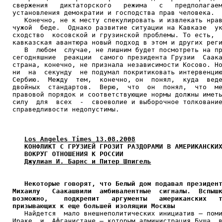
свержения   диктаторского   режима   с   предполагаем
установления демократии и господства прав человека.

   Конечно, не к месту спекулировать и извлекать нрав
чужой  беде.  Однако развитие ситуации на Кавказе  ук
сходство  косовской и грузинской проблемы. То есть,  
кавказская авантюра новый подход в этом и других реги
   В  любом  случае, не лишним будет посмотреть на пр
сегодняшние  реакции  самого президента Грузии  Саака
страна, конечно, не признала независимости Косово. Но
ни  на  секунду  не подумал покритиковать интервенцию
Сербию.  Между  тем,  конечно, он  понял,  куда  веде
двойных  стандартов.  Верю,  что  он  понял,  что  ме
правовой порядок и соответствующие нормы должны иметь
силу  для  всех  -  своеволие и выборочное толкование
справедливости недопустимы.

Los Angeles Times 13.08.2008
КОНФЛИКТ С ГРУЗИЕЙ ГРОЗИТ РАЗДОРАМИ В АМЕРИКАНСКИХ
   ВОКРУГ ОТНОШЕНИЯ К РОССИИ
Джулиан И. Барнс и Питер Шпигель
Некоторые говорят, что Белый дом подавал президент
Михаилу   Саакашвили  амбивалентные  сигналы.  Вспышк
возможно,    подкрепит   аргументы   американских   т
призывающих к еще большей изоляции Москвы

   Найдется  мало внешнеполитических инициатив – поми
Ираке  и  Афганистане – которым администрация Буша  в