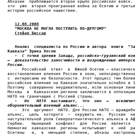
Абхазии  приближается второе крыло российских войск. 
это  уже  вторая проигранная война за Осетию и третье
истории российское нашествие.

12.08.2008
"МОСКВА НЕ МОГЛА ПОСТУПИТЬ ПО-ДРУГОМУ"
Стефан Бюссар
Анализ  специалиста по России и автора  книги  "За
Кавказа" Эрика Хесли
-  С точки зрения Запада, российско-грузинский кон
–  доказательство заносчивости и возрожденных имперск
России.

   -  Российский  ответ  в  Южной Осетии – классическ
восстановления влияния России в зоне, непосредственно
с  интересами ее безопасности. Этот процесс тем более
российское влияние на Кавказе значительно ослабло в 1
Поэтому  совершенно неудивительно, если основная лини
Москвы  в  Кавказском регионе заключается в оппозиции
НАТО на граничащие с Россией страны.

-   Но   НАТО  настаивает,  что  оно  –   исключит
оборонительный военный альянс...

   -  Это  аргумент  НАТО. Для России НАТО – враждебн
альянс,  цель  которого  –  окружить ее.  Русские  не
наступательной роли Североатлантического альянса в Аф
Сербии.   Нынешний  конфликт  для  России  является  
Немногие  кавказские  регионы  испытывают  к  ней  ра
Осетины   и,  в  меньшей  степени,  абхазы  настроены