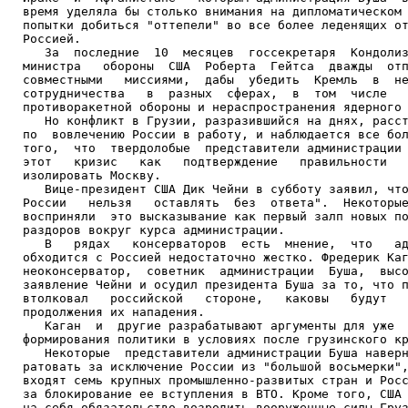
время уделяла бы столько внимания на дипломатическом 
попытки добиться "оттепели" во все более леденящих от
Россией.

   За  последние  10  месяцев  госсекретаря  Кондолиз
министра   обороны  США  Роберта  Гейтса  дважды  отп
совместными   миссиями,  дабы  убедить  Кремль  в  не
сотрудничества   в  разных  сферах,  в  том  числе   
противоракетной обороны и нераспространения ядерного 
   Но конфликт в Грузии, разразившийся на днях, расст
по  вовлечению России в работу, и наблюдается все бол
того,  что  твердолобые  представители администрации 
этот   кризис   как   подтверждение   правильности   
изолировать Москву.

   Вице-президент США Дик Чейни в субботу заявил, что
России   нельзя   оставлять  без  ответа".  Некоторые
восприняли  это высказывание как первый залп новых по
раздоров вокруг курса администрации.

   В   рядах   консерваторов  есть  мнение,  что   ад
обходится с Россией недостаточно жестко. Фредерик Каг
неоконсерватор,  советник  администрации  Буша,  высо
заявление Чейни и осудил президента Буша за то, что п
втолковал   российской   стороне,   каковы   будут   
продолжения их нападения.

   Каган  и  другие разрабатывают аргументы для уже  
формирования политики в условиях после грузинского кр
   Некоторые  представители администрации Буша наверн
ратовать за исключение России из "большой восьмерки",
входят семь крупных промышленно-развитых стран и Росс
за блокирование ее вступления в ВТО. Кроме того, США 
на себя обязательство возродить вооруженные силы Груз