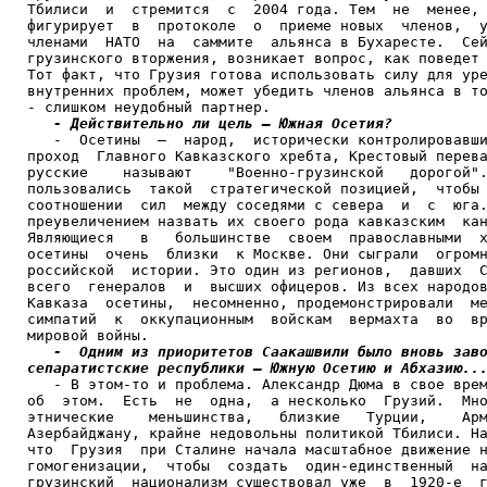
Тбилиси  и  стремится  с  2004 года. Тем  не  менее, 
фигурирует  в  протоколе  о  приеме новых  членов,  у
членами  НАТО  на  саммите  альянса в Бухаресте.  Сей
грузинского вторжения, возникает вопрос, как поведет 
Тот факт, что Грузия готова использовать силу для уре
внутренних проблем, может убедить членов альянса в то
- слишком неудобный партнер.

- Действительно ли цель – Южная Осетия?
   -  Осетины  –  народ,  исторически контролировавши
проход  Главного Кавказского хребта, Крестовый перева
русские    называют    "Военно-грузинской   дорогой".
пользовались  такой  стратегической позицией,  чтобы 
соотношении  сил  между соседями с севера  и  с  юга.
преувеличением назвать их своего рода кавказским  кан
Являющиеся   в   большинстве  своем  православными  х
осетины  очень  близки  к Москве. Они сыграли  огромн
российской  истории. Это один из регионов,  давших  С
всего  генералов  и  высших офицеров. Из всех народов
Кавказа  осетины,  несомненно, продемонстрировали  ме
симпатий  к  оккупационным  войскам  вермахта  во  вр
мировой войны.

-  Одним из приоритетов Саакашвили было вновь заво
сепаратистские республики – Южную Осетию и Абхазию..

   - В этом-то и проблема. Александр Дюма в свое врем
об  этом.  Есть  не  одна,  а несколько  Грузий.  Мно
этнические    меньшинства,   близкие   Турции,    Арм
Азербайджану, крайне недовольны политикой Тбилиси. На
что  Грузия  при Сталине начала масштабное движение н
гомогенизации,  чтобы  создать  один-единственный  на
грузинский  национализм существовал уже  в  1920-е  г