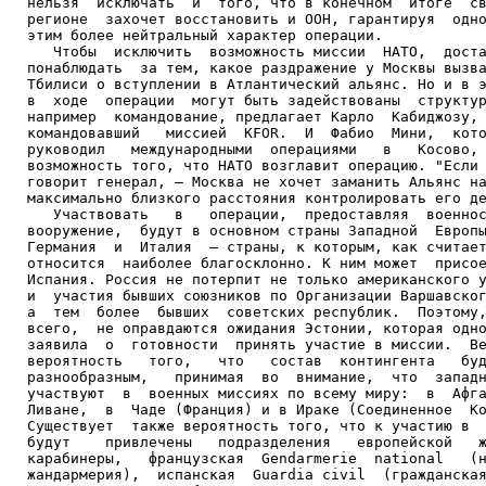
нельзя  исключать  и  того, что в конечном  итоге  св
регионе  захочет восстановить и ООН, гарантируя  одно
этим более нейтральный характер операции.

   Чтобы  исключить  возможность миссии  НАТО,  доста
понаблюдать  за тем, какое раздражение у Москвы вызва
Тбилиси о вступлении в Атлантический альянс. Но и в э
в  ходе  операции  могут быть задействованы  структур
например  командование, предлагает Карло  Кабиджозу, 
командовавший   миссией  KFOR.  И  Фабио  Мини,  кото
руководил   международными  операциями   в   Косово, 
возможность того, что НАТО возглавит операцию. "Если 
говорит генерал, – Москва не хочет заманить Альянс на
максимально близкого расстояния контролировать его де
   Участвовать   в   операции,  предоставляя  военнос
вооружение,  будут в основном страны Западной  Европы
Германия  и  Италия  – страны, к которым, как считает
относится  наиболее благосклонно. К ним может  присое
Испания. Россия не потерпит не только американского у
и  участия бывших союзников по Организации Варшавског
а  тем  более  бывших  советских республик.  Поэтому,
всего,  не оправдаются ожидания Эстонии, которая одно
заявила  о  готовности  принять участие в миссии.  Ве
вероятность   того,   что   состав  контингента   буд
разнообразным,   принимая  во  внимание,  что  западн
участвуют  в  военных миссиях по всему миру:  в  Афга
Ливане,  в  Чаде (Франция) и в Ираке (Соединенное  Ко
Существует  также вероятность того, что к участию в  
будут    привлечены   подразделения   европейской   ж
карабинеры,   французская  Gendarmerie  national   (н
жандармерия),  испанская  Guardia civil  (гражданская