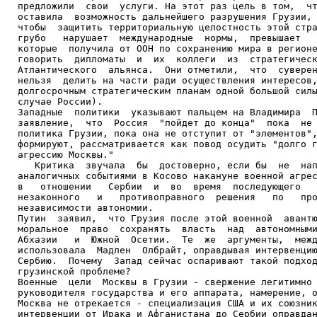
предложили  свои  услуги. На этот раз цель в том,  чт
оставила  возможность дальнейшего разрушения Грузии, 
чтобы  защитить территориальную целостность этой стра
грубо   нарушает  международные  нормы,  превышает   
которые  получила от ООН по сохранению мира в регионе
говорить  дипломаты  и  их  коллеги  из  стратегическ
Атлантического  альянса.  Они отметили,  что  суверен
нельзя  делить на части ради осуществления интересов,
долгосрочным стратегическим планам одной большой силы
случае России).

Западные  политики  указывают пальцем на Владимира  П
заявление,  что  Россия  "пойдет до конца"  пока  не 
политика Грузии, пока она не отступит от "элементов",
формируют, рассматривается как повод осудить "долго г
агрессию Москвы."

   Критика  звучала  бы  достоверно, если бы  не  нап
аналогичных событиями в Косово накануне военной агрес
в   отношении   Сербии  и  во  время  последующего   
незаконного   и   противоправного  решения   по   про
независимости автономии.

Путин  заявил,  что Грузия после этой военной  авантю
моральное  право  сохранять  власть  над  автономными
Абхазии   и  Южной  Осетии.  Те  же  аргументы,  межд
использовала  Мадлен  Олбрайт, оправдывая интервенцию
Сербию.  Почему  Запад сейчас оспаривают такой подход
грузинской проблеме?

Военные  цели  Москвы в Грузии - свержение легитимно 
руководителя государства и его аппарата, намерение, о
Москва не отрекается - специализация США и их союзник
интервенции от Ирака и Афганистана до Сербии оправдан