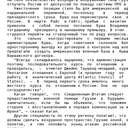
отлучить Россию от дискуссий по поводу системы ПРО в 
   Ужесточение  позиции стало бы для американской  ад
кардинальной    переменой,   поскольку    в    период
президентского  срока  Буша она пересмотрела  свое  о
России.  В  марте  Райс  и Гейтс, прибыв  с  визитом 
привезли   с  собой  личное  послание  Буша  Владимир
тогдашнему  президенту и нынешнему премьеру. В этом  
старался перейти на сговорчивый тон по ряду вопросов.
   Это   сильно   контрастировало  с  первыми  месяца
администрации  Буша,  когда  советники  склонили  Бел
одностороннему выходу из договоров о контроле над воо
предлагали  создать американские военные базы в  бывш
Варшавского договора.

   "Всегда  складывалось ощущение, что администрация 
поэтому  последовательного  курса  по  отношению  к  
проводилось,  –  отметил Джеймс Таушенд-младший, кури
Пентагоне  отношения с Европой (в прошлом  году  он  
работу  в  аналитический центр Atlantic Council  of  
States).  –  В  период первого срока имелось  много  
жесткого  курса  по  отношению к России. Они  не  одо
сотрудничества".

   Каган  говорит,  что  Соединенным Штатам следует  
предоставлении  военной  помощи  Грузии  в  будущем. 
замечательно,  если  бы  мы  объявили,  что  поможем 
стороне  с восстановлением в порядке компенсации за и
Ираке", – сказал Каган.

   Другие специалисты по этому региону полагают, что 
должны сделать воздушное пространство Грузии зоной, з
полетов,  и  тем  положить  конец атакам  российской 