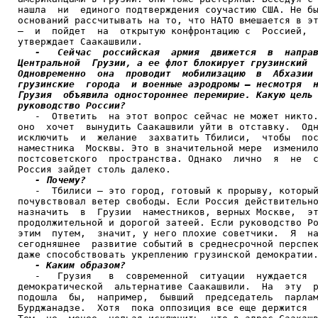
нашла  ни  единого подтверждения соучастию США. Не бы
оснований рассчитывать на то, что НАТО вмешается в эт
–  и  пойдет  на  открытую конфронтацию с  Россией,  
утверждает Саакашвили.

-   Сейчас  российская  армия  движется  в  направ
Центральной  Грузии, а ее флот блокирует грузинский  
Одновременно  она  проводит  мобилизацию  в  Абхазии 
грузинские  города  и военные аэродромы – несмотря  н
Грузия  объявила одностороннее перемирие. Какую цель 
руководство России?

   -  Ответить  на этот вопрос сейчас не может никто.
оно  хочет  вынудить Саакашвили уйти в отставку.  Одн
исключить  и  желание  захватить Тбилиси,  чтобы  пос
наместника  Москвы. Это в значительной мере  изменило
постсоветского  пространства. Однако  лично  я  не  с
Россия зайдет столь далеко.

- Почему?
   -  Тбилиси – это город, готовый к прорыву, который
почувствовал ветер свободы. Если Россия действительно
назначить  в  Грузии  наместников, верных Москве,  эт
продолжительной и дорогой затеей. Если руководство Ро
этим  путем,  значит, у него плохие советчики.  Я  на
сегодняшнее  развитие событий в среднесрочной перспек
даже способствовать укреплению грузинской демократии.
- Каким образом? 
   -   Грузия   в  современной  ситуации  нуждается  
демократической  альтернативе Саакашвили.  На  эту  р
подошла  бы,  например,  бывший  председатель  парлам
Бурджанадзе.  Хотя  пока оппозиция все еще держится  