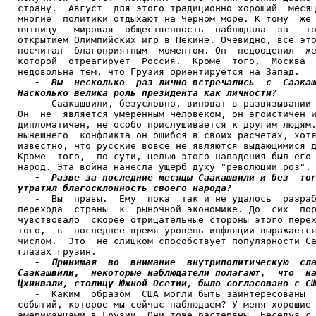
страну.  Август  для этого традиционно хороший  месяц
многие  политики отдыхают на Черном море. К тому  же 
пятницу   мировая  общественность  наблюдала  за   то
открытием Олимпийских игр в Пекине. Очевидно, все это
посчитал  благоприятным  моментом. Он  недооценил  же
которой  отреагирует  Россия.  Кроме  того,  Москва  
недовольна тем, что Грузия ориентируется на Запад.

-  Вы  несколько  раз лично встречались  с  Саакаш
Насколько велика роль президента как личности?

   -  Саакашвили, безусловно, виноват в развязывании 
Он  не  является умеренным человеком, он эгоистичен и
дипломатичен, не особо прислушивается к другим людям.
нынешнего  конфликта он ошибся в своих расчетах, хотя
известно, что русские вовсе не являются выдающимися д
Кроме  того,  по сути, целью этого нападения был его 
народ. Эта война нанесла ущерб духу "революции роз".

-  Разве за последние месяцы Саакашвили и без  тог
утратил благосклонность своего народа? 

   -  Вы  правы.  Ему  пока  так и не удалось  разраб
перехода  страны  к  рыночной экономике. До  сих  пор
чувствовало  скорее отрицательные стороны этого перех
того,  в  последнее время уровень инфляции выражается
числом.  Это  не слишком способствует популярности Са
глазах грузин.

-  Принимая  во  внимание  внутриполитическую  сла
Саакашвили,  некоторые наблюдатели полагают,  что  на
Цхинвали, столицу Южной Осетии, было согласовано с С

   -  Каким  образом  США могли быть заинтересованы  
событий, которое мы сейчас наблюдаем? У меня хорошие 
американцами в Грузии. Они тоже растеряны. Беседуя с 