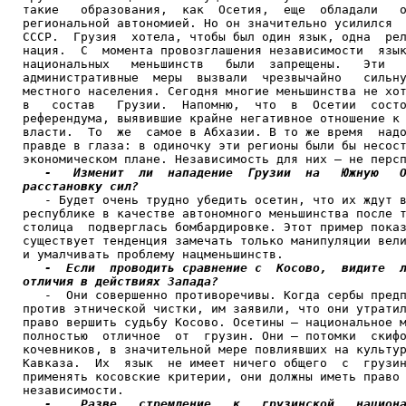
такие   образования,  как  Осетия,  еще  обладали   о
региональной автономией. Но он значительно усилился  
СССР.  Грузия  хотела, чтобы был один язык, одна  рел
нация.  С  момента провозглашения независимости  язык
национальных   меньшинств   были  запрещены.   Эти   
административные  меры  вызвали  чрезвычайно   сильну
местного населения. Сегодня многие меньшинства не хот
в   состав   Грузии.  Напомню,  что  в  Осетии  состо
референдума, выявившие крайне негативное отношение к 
власти.  То  же  самое в Абхазии. В то же время  надо
правде в глаза: в одиночку эти регионы были бы несост
экономическом плане. Независимость для них – не персп
-   Изменит  ли  нападение  Грузии  на   Южную   О
расстановку сил? 

   - Будет очень трудно убедить осетин, что их ждут в
республике в качестве автономного меньшинства после т
столица  подверглась бомбардировке. Этот пример показ
существует тенденция замечать только манипуляции вели
и умалчивать проблему нацменьшинств.

-  Если  проводить сравнение с  Косово,  видите  л
отличия в действиях Запада?

   -  Они совершенно противоречивы. Когда сербы предп
против этнической чистки, им заявили, что они утратил
право вершить судьбу Косово. Осетины – национальное м
полностью  отличное  от  грузин. Они – потомки  скифо
кочевников, в значительной мере повлиявших на культур
Кавказа.  Их  язык  не имеет ничего общего  с  грузин
применять косовские критерии, они должны иметь право 
независимости.

-    Разве   стремление   к   грузинской   национа