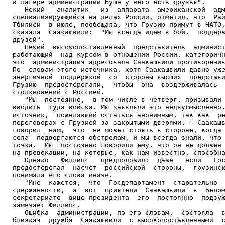
в лагере администрации Буша у него есть друзья".

   Некий   аналитик   из  аппарата  американской  адм
специализирующийся на делах России, отметил, что  Рай
Тбилиси  в июле, пообещала, что Грузию примут в НАТО,
сказала  Саакашвили:  "Мы всегда идем в бой,  поддерж
друзей".

   Некий  высокопоставленный  представитель  админист
работающий  над курсом в отношении России, категоричн
что  администрация адресовала Саакашвили противоречив
По  словам этого источника, хотя Саакашвили давно уже
энергичной  поддержкой  со  стороны высших  представи
Грузию  предостерегали,  чтобы  она  воздерживалась  
столкновений с Россией.

   "Мы  постоянно,  в том числе в четверг, призывали 
вводить  туда войска. Мы заявляли это недвусмысленно,
источник,  пожелавший остаться анонимным, так как  ре
переговорах с Грузией за закрытыми дверями. – Саакашв
говорил  нам,  что  не может стоять в стороне, когда 
села  подвергаются обстрелам, и мы всегда знали, что 
точка.  Мы  постоянно говорили ему, что он не должен 
на провокации, на которые, как нам известно, способна
   Однако   Филлипс   предположил:  даже   если   Гос
предостерегал  насчет  российской  стороны,  грузинск
понимала его слова иначе.

   "Мне  кажется,  что  Госдепартамент  старательно  
сдержанности,  а  вот  приятели  Саакашвили  в  Белом
секретариате  вице-президента  его  постоянно  подзуж
замечает Филлипс.

   Ошибка  администрации, по его словам,  состояла  в
близкая  дружба  Саакашвили  с высокопоставленными  с