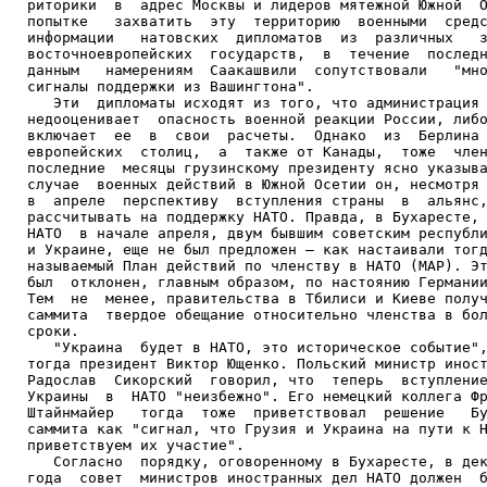
риторики  в  адрес Москвы и лидеров мятежной Южной  О
попытке   захватить  эту  территорию  военными  средс
информации   натовских  дипломатов  из  различных   з
восточноевропейских  государств,  в  течение  последн
данным   намерениям  Саакашвили  сопутствовали   "мно
сигналы поддержки из Вашингтона".

   Эти  дипломаты исходят из того, что администрация 
недооценивает  опасность военной реакции России, либо
включает  ее  в  свои  расчеты.  Однако  из  Берлина 
европейских  столиц,  а  также от Канады,  тоже  член
последние  месяцы грузинскому президенту ясно указыва
случае  военных действий в Южной Осетии он, несмотря 
в  апреле  перспективу  вступления страны  в  альянс,
рассчитывать на поддержку НАТО. Правда, в Бухаресте, 
НАТО  в начале апреля, двум бывшим советским республи
и Украине, еще не был предложен – как настаивали тогд
называемый План действий по членству в НАТО (МАР). Эт
был  отклонен, главным образом, по настоянию Германии
Тем  не  менее, правительства в Тбилиси и Киеве получ
саммита  твердое обещание относительно членства в бол
сроки.

   "Украина  будет в НАТО, это историческое событие",
тогда президент Виктор Ющенко. Польский министр иност
Радослав  Сикорский  говорил, что  теперь  вступление
Украины  в  НАТО "неизбежно". Его немецкий коллега Фр
Штайнмайер   тогда  тоже  приветствовал  решение   Бу
саммита как "сигнал, что Грузия и Украина на пути к Н
приветствуем их участие".

   Согласно  порядку, оговоренному в Бухаресте, в дек
года  совет  министров иностранных дел НАТО должен  б