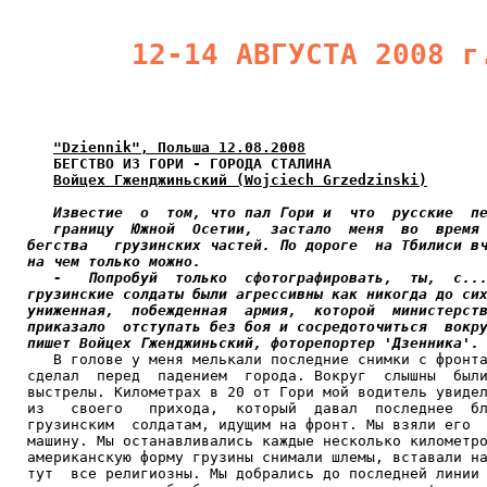
      12-14 АВГУСТА 2008 г
"Dziennik", Польша 12.08.2008
БЕГСТВО ИЗ ГОРИ - ГОРОДА СТАЛИНА
Войцех Гженджиньский (Wojciech Grzedzinski)
Известие  о  том, что пал Гори и  что  русские  пе
   границу  Южной  Осетии,  застало  меня  во  время 
бегства   грузинских частей. По дороге  на Тбилиси вч
на чем только можно.

   -   Попробуй  только  сфотографировать,  ты,  с...
грузинские солдаты были агрессивны как никогда до сих
униженная,  побежденная  армия,  которой  министерств
приказало  отступать без боя и сосредоточиться  вокру
пишет Войцех Гженджиньский, фоторепортер 'Дзенника'.

   В голове у меня мелькали последние снимки с фронта
сделал  перед  падением  города. Вокруг  слышны  были
выстрелы. Километрах в 20 от Гори мой водитель увидел
из   своего   прихода,  который  давал  последнее  бл
грузинским  солдатам, идущим на фронт. Мы взяли его  
машину. Мы останавливались каждые несколько километро
американскую форму грузины снимали шлемы, вставали на
тут  все религиозны. Мы добрались до последней линии 