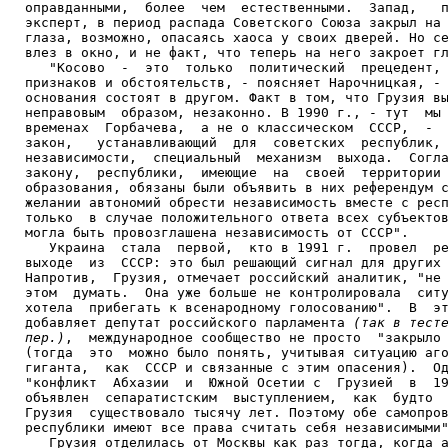
оправданными,  более  чем  естественными.  Запад,   п
эксперт, в период распада Советского Союза закрыл на 
глаза, возможно, опасаясь хаоса у своих дверей. Но се
влез в окно, и не факт, что теперь на него закроет гл
   "Косово  -  это  только  политический  прецедент, 
признаков и обстоятельств, - поясняет Нарочницкая, - 
основания состоят в другом. Факт в том, что Грузия вы
неправовым  образом, незаконно. В 1990 г., - тут  мы 
временах  Горбачева,  а не о классическом  СССР,  -  
закон,   устанавливающий  для  советских  республик, 
независимости,  специальный  механизм  выхода.  Согла
закону,  республики,  имеющие  на  своей  территории 
образования, обязаны были объявить в них референдум с
желании автономий обрести независимость вместе с респ
только  в случае положительного ответа всех субъектов
могла быть провозглашена независимость от СССР".

   Украина  стала  первой,  кто в 1991 г.  провел  ре
выходе  из  СССР: это был решающий сигнал для других 
Напротив,  Грузия, отмечает российский аналитик, "не 
этом  думать.  Она уже больше не контролировала  ситу
хотела  прибегать к всенародному голосованию".  В  эт
добавляет депутат российского парламента 
(так в тесте
пер.)
,  международное сообщество не просто  "закрыло 
(тогда  это  можно было понять, учитывая ситуацию аго
гиганта,  как  СССР и связанные с этим опасения).  Од
"конфликт  Абхазии  и  Южной Осетии с  Грузией  в  19
объявлен  сепаратистским  выступлением,  как  будто  
Грузия  существовало тысячу лет. Поэтому обе самопров
республики имеют все права считать себя независимыми"
   Грузия отделилась от Москвы как раз тогда, когда а