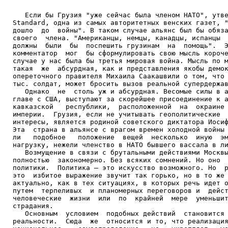
   Если бы Грузия "уже сейчас была членом НАТО", утве
Standard, одна из самых авторитетных венских газет, "
дошло  до  войны". В таком случае альянс был бы обяза
своего  члена. "Американцы, немцы, канадцы, испанцы  
должны  были  бы  поспешить грузинам  на  помощь".  Э
комментатор  мог  бы сформулировать свою мысль короче
случае у нас была бы третья мировая война. Мысль по м
такая  же  абсурдная, как и представления якобы демок
опереточного правителя Михаила Саакашвили о том, что 
тыс. солдат, может бросить вызов реальной супердержав
   Однако  не  столь уж и абсурдная. Весомые силы в а
главе с США, выступают за скорейшее присоединение к а
кавказской   республики,  расположенной  на  окраине 
империи.  Грузия, если не учитывать геополитические  
интересы, является родиной советского диктатора Иосиф
Эта  страна в альянсе с врагом времен холодной войны 
ли   подобное   положение  вещей  несколько  иную  эм
нагрузку, нежели членство в НАТО бывшего вассала в ли
   Возмущение в связи с брутальными действиями Москвы
полностью  закономерно. Без всяких сомнений. Но оно  
политики.  Политика – это искусство возможного. Но  р
это  избитое выражение звучит так горько, но в то же 
актуально, как в тех ситуациях, в которых речь идет о
путем  терпеливых  и планомерных переговоров и  дейст
человеческие  жизни  или  по  крайней  мере  уменьшит
страдания.

   Основным  условием  подобных действий  становится 
реальности.  Сюда  же  относится и то, что реализация