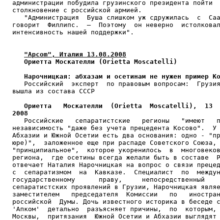
администрации побудила грузинского президента пойти  
столкновение с российской армией.

   "Администрация  Буша слишком уж сдружилась  с  Саа
говорит  Филлипс.  –  Поэтому  он неверно  истолковал
интенсивность нашей поддержки".

"Apcom", Италия 13.08.2008
Ориетта Москателли (Orietta Moscatelli)
Нарочницкая: абхазам и осетинам не нужен пример К
   Российский  эксперт  по правовым вопросам:  Грузия
вышла из состава СССР

Ориетта   Москателли  (Orietta  Moscatelli),  13  
2008

   Российские   сепаратистские   регионы   "имеют   п
независимость "даже без учета прецедента Косово".  У 
Абхазии и Южной Осетии есть два основания: одно - "пр
юре)",  заложенное еще при распаде Советского Союза, 
"принципиальное",  которое укоренилось  в  многовеков
региона,  где осетины всегда желали быть в составе  Р
отвечает Наталия Нарочницкая на вопрос о связи прецед
с  сепаратизмом  на  Кавказе.  Специалист  по  междун
государственному      праву,     непосредственный    
сепаратистских проявлений в Грузии, Нарочницкая являе
заместителем   председателя  Комиссии   по   иностран
российской  Думы. Дочь известного историка в беседе с
'Апком'  детально  разъясняет причины,  по  которым, 
Москвы,  притязания  Южной Осетии и Абхазии выглядят 