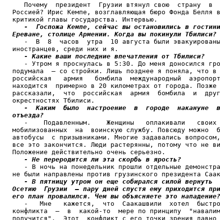
   Почему  президент  Грузии втянул свою  страну  в  
Россией? Ирис Кемпе, возглавляющая бюро Фонда Белля в
критикой главы государства. Интервью.

-  Госпожа Кемпе, сейчас вы остановились в гостини
Ереване, столице Армении. Когда вы покинули Тбилиси?

   -  В  8  часов  утра  10 августа были эвакуированы
иностранцев, среди них и я.

- Какие ваши последние впечатления от Тбилиси?
   - Утром я проснулась в 5:30. До меня доносился гро
подумала  – со стройки. Лишь позднее я поняла, что в 
российская   армия   бомбила  международный  аэропорт
находится  примерно в 20 километрах от города. Позже 
рассказали,  что  российская  армия  бомбила  и  друг
окрестностях Тбилиси.

-  Каким  было  настроение  в  городе  накануне  в
отъезда?

   -    Подавленным.    Женщины   оплакивали   своих 
мобилизованных  на  воинскую службу. Повсюду можно  б
автобусы  с призывниками. Многие задавались вопросом,
все это закончится. Люди растерянны, потому что не ви
Положение действительно очень серьезно.

- Не переродится ли эта скорбь в ярость?
   - В ночь на понедельник прошли отдельные демонстра
не были направлены против грузинского президента Саак
- В пятницу утром он еще собирался силой вернуть  
Осетию  Грузии  – пару дней спустя ему приходится при
его план провалился. Чем вы объясняете это нападение

   -   Мне   кажется,  что  Саакашвили  хотел  быстро
конфликта  –  в  какой-то  мере по принципу  "навалим
получится".  Этот  конфликт с его точки зрения давно 