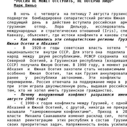
"РОССИЯ НЕ МОЖЕТ ОТСТУПИТЬ, НЕ ПОТЕРЯВ ЛИЦО"
Марк Виньо
   В  ночь  с  четверга  на пятницу 7 августа грузинс
подвергли  бомбардировке сепаратистский регион Южная 
следующий  день  в  действие вступила российская  арм
грузинам    отпор.   Лора   Делькур,   исследователь 
международных  и стратегических отношений (Iris), спе
Кавказу, объясняет, где истоки конфликта и каковы ста
-  Как  появились эти сепаратистские регионы  Груз
Южная Осетия и Абхазия?

   -   В   1920-е  годы  советская  власть  хотела  "
национальности  внутри СССР. Для этого она  поделила 
народ  между  двумя республиками. РСФСР сохранила  ко
Северной  Осетией, а Грузинская республика (входившая
СССР) получила Южную Осетию. В 1990 году, в момент ра
Абхазия  и  Южная Осетия захотели стать независимыми 
особенно  Южная  Осетия,  так как Грузия аннулировала
ранее   у   республики  автономию.  Эти  конфликты   
перемириями. Россия отвечала за поддержание мира в  р
при  этом играла двусмысленную роль, выдавая российск
тем, кто не хотел иметь грузинское гражданство.

-  Почему  вооруженный  конфликт  разразился  имен
августе 2008 года? 

   -  С 1990-х годов конфликты между Грузией, с одной
Абхазией и Южной Осетией, с другой, никогда не прекра
называли  "замороженными конфликтами".  Приход  в  20
власти  Михаила Саакашвили изменил расклад сил,  пото
назвал  реинтеграцию  этих республик в состав  Грузии
своих приоритетных задач. Напряженность вновь усилила