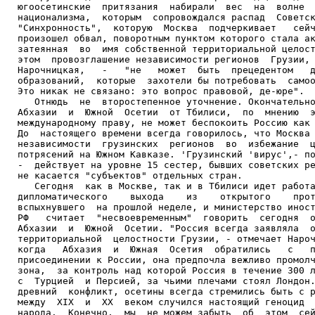
югоосетинские  притязания  набирали  вес  на  волне  
национализма,  которым  сопровождался распад  Советск
"Синхронность",  которую  Москва  подчеркивает   сейч
произошел обвал, поворотным пунктом которого стала ак
затеянная  во  имя собственной территориальной целост
этом  провозглашение независимости регионов  Грузии, 
Нарочницкая,   -   "не   может  быть  прецедентом   д
образований,  которые  захотели бы потребовать  самоо
Это никак не связано: это вопрос правовой, де-юре".

   Отнюдь  не  второстепенное уточнение. Окончательно
Абхазии  и  Южной  Осетии  от Тбилиси,  по  мнению  э
международному праву, не может беспокоить Россию как 
До  настоящего времени всегда говорилось, что Москва 
независимости  грузинских  регионов  во  избежание  ц
потрясений на Южном Кавказе. 'Грузинский 'вирус',- по
-  действует на уровне 15 сестер, бывших советских ре
не касается "субъектов" отдельных стран.

   Сегодня  как в Москве, так и в Тбилиси идет работа
дипломатического    выхода    из    открытого    прот
вспыхнувшего  на прошлой неделе, и министерство иност
РФ   считает  "несвоевременным"  говорить  сегодня  о
Абхазии  и  Южной  Осетии. "Россия всегда заявляла  о
территориальной  целостности Грузии, - отмечает Нароч
когда   Абхазия  и  Южная  Осетия  обратились   с   п
присоединении к России, она предпочла вежливо промолч
зона,  за контроль над которой Россия в течение 300 л
с  Турцией  и Персией, за чьими плечами стоял Лондон.
древний  конфликт, осетины всегда стремились быть с р
между  ХIХ  и  ХX  веком случился настоящий геноцид  
народа.  Конечно,  мы  не можем забыть  об  этом  сей