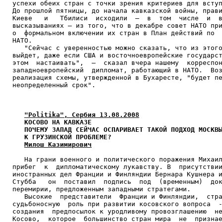
успехи обеих стран с точки зрения критериев для вступ
До прошлой пятницы, до начала кавказской войны, прави
Киеве   и   Тбилиси  исходили  –  в  том  числе  и  в
высказываниях – из того, что в декабре совет НАТО при
о  формальном включении их стран в План действий по  
НАТО.

   "Сейчас с уверенностью можно сказать, что из этого
выйдет, даже если США и восточноевропейские государст
этом  настаивать",  –  сказал вчера нашему  корреспон
западноевропейский  дипломат, работающий в НАТО.  Воз
реализация схемы, утвержденной в Бухаресте, "будет пе
неопределенный срок".

"Politika", Сербия 13.08.2008
КОСОВО НА КАВКАЗЕ

   ПОЧЕМУ ЗАПАД СЕЙЧАС ОСПАРИВАЕТ ТАКОЙ ПОДХОД МОСКВЫ
   К ГРУЗИНСКОЙ ПРОБЛЕМЕ?
Милош Казимирович
   На грани военного и политического поражения Михаил
прибег  к  дипломатическому лукавству. В  присутствии
иностранных дел Франции и Финляндии Бернара Кушнера и
Стубба   он  поставил  подпись  под  (временным)  док
перемирии, предложенным западными стратегами.

   Высокие  представители  Франции и Финляндии,  стра
судьбоносную  роль при развитии косовского вопроса  -
создания  предпосылок к уродливому провозглашению  не
Косово,  которое  большинство стран мира  не  признае