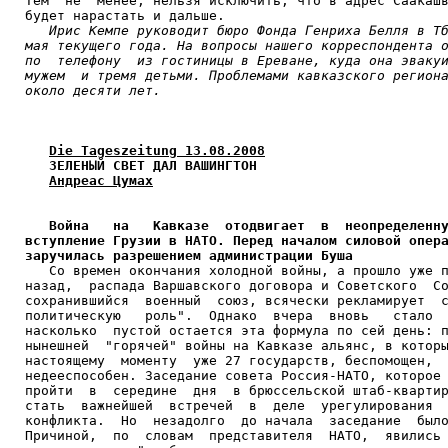
Тем  не  менее, нельзя исключить, что в адрес Саакашв
будет нарастать и дальше.

Ирис Кемпе руководит бюро Фонда Генриха Белля в Тб
мая текущего года. На вопросы нашего корреспондента о
по  телефону  из гостиницы в Ереване, куда она эвакуи
мужем  и тремя детьми. Проблемами кавказского региона
около десяти лет.
Die Tageszeitung 13.08.2008
ЗЕЛЕНЫЙ СВЕТ ДАЛ ВАШИНГТОН
Андреас Цумах
Война   на   Кавказе  отодвигает  в  неопределенну
вступление Грузии в НАТО. Перед началом силовой опера
заручилась разрешением администрации Буша

   Со времен окончания холодной войны, а прошло уже п
назад,  распада Варшавского договора и Советского  Со
сохранившийся  военный  союз, всячески рекламирует  с
политическую   роль".  Однако  вчера  вновь   стало  
насколько  пустой остается эта формула по сей день: п
нынешней  "горячей" войны на Кавказе альянс, в которы
настоящему  моменту  уже 27 государств, беспомощен,  
недееспособен. Заседание совета Россия-НАТО, которое 
пройти  в  середине  дня  в брюссельской штаб-квартир
стать  важнейшей  встречей  в  деле  урегулирования  
конфликта.  Но  незадолго  до начала  заседание  было
Причиной,  по  словам  представителя  НАТО,  явились 